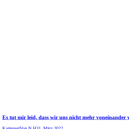
Es tut mir leid, dass wir uns nicht mehr voneinander
Kartenset
Von
N H
31. März 2022