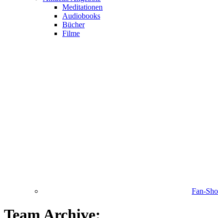
Meditationen
Audiobooks
Bücher
Filme
Fan-Sh
Team Archive: