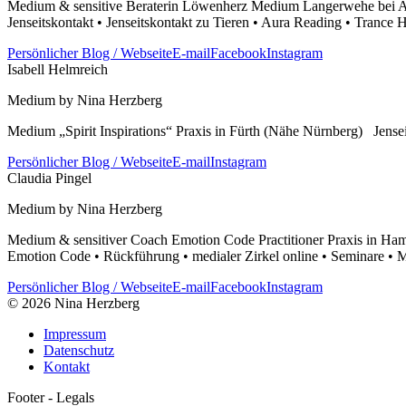
Medium & sensitive Beraterin Löwenherz Medium Langerwehe bei Aa
Jenseitskontakt • Jenseitskontakt zu Tieren • Aura Reading • Tranc
Persönlicher Blog / Webseite
E-mail
Facebook
Instagram
Isabell Helmreich
Medium by Nina Herzberg
Medium „Spirit Inspirations“ Praxis in Fürth (Nähe Nürnberg) Jensei
Persönlicher Blog / Webseite
E-mail
Instagram
Claudia Pingel
Medium by Nina Herzberg
Medium & sensitiver Coach Emotion Code Practitioner Praxis in Ham
Emotion Code • Rückführung • medialer Zirkel online • Seminare • 
Persönlicher Blog / Webseite
E-mail
Facebook
Instagram
© 2026 Nina Herzberg
Impressum
Datenschutz
Kontakt
Footer - Legals